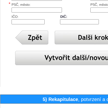
*
PSČ, město:
PSČ, město
IČO:
DIČ:
5)
Rekapitulace
, potvrzení a