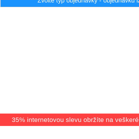
Zvolte typ objednávky - objednávku l
35% internetovou slevu obržíte na vešker