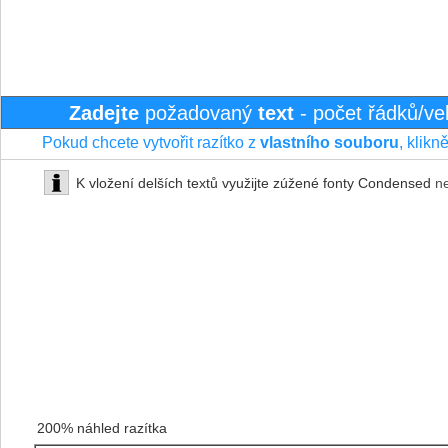
Zadejte
požadovaný
text
- počet řádků/vel
Pokud chcete vytvořit razítko z
vlastního souboru
, klikn
K vložení delších textů využijte zúžené fonty Condensed
n
200% náhled razítka