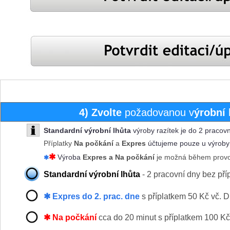
4)
Zvolte
požadovanou v
ýrobní 
Standardní výrobní lhůta
výroby razítek je do 2 pracov
Příplatky
Na počkání
a
Expres
účtujeme pouze u výroby 
✱
Výroba
Expres a Na počkání
je možná během
prov
✱
Standardní výrobní lhůta
- 2 pracovní dny bez pří
✱ Expres do 2. prac. dne
s příplatkem 50 Kč vč. 
✱ Na počkání
cca do 20 minut s příplatkem 100 K