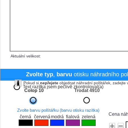
Aktuální velikost:
Zvolte typ
,
barvu
otisku náhradního pol
Potvrzení správnosti textové 
Pokud si
nepřejete
objednat náhradní polštářek, zadejte 
Text razítka jsem pečlivě zkontroloval(a)
Colop 10
Trodat 4910
Zvolte barvu polštářku (barvu otisku razítka)
Cena náh
černá
červená
modrá
fialová
zelená