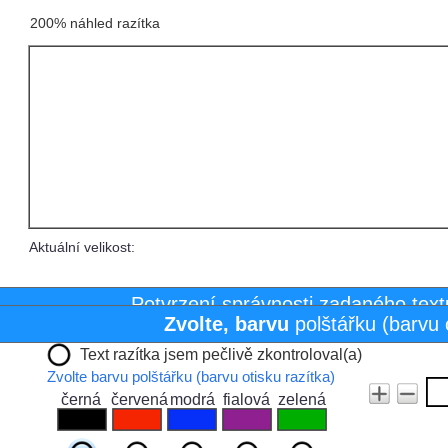
200% náhled razítka
Aktuální velikost:
Potvrzení správnosti zadaného text
Zvolte,
barvu
polštářku (barvu 
Text razítka jsem pečlivě zkontroloval(a)
Zvolte barvu polštářku (barvu otisku razítka)
černá
červená
modrá
fialová
zelená