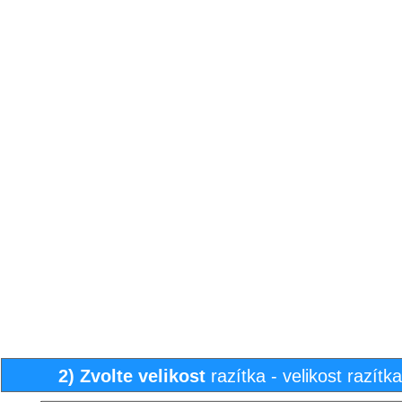
2)
Zvolte
velikost
razítka - velikost razít