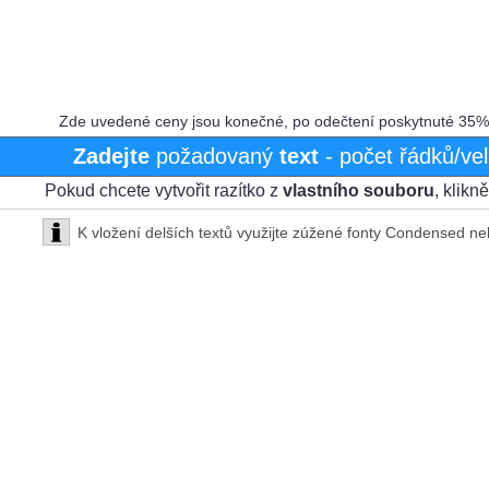
Zde uvedené ceny jsou konečné, po odečtení poskytnuté 35% s
Zadejte
požadovaný
text
- počet řádků/vel
Pokud chcete vytvořit razítko z
vlastního souboru
, klikn
K vložení delších textů využijte zúžené fonty Condensed
ne