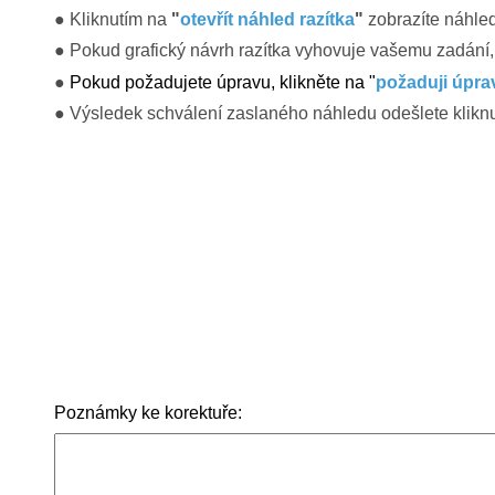
● Kliknutím na
"
otevřít náhled razítka
"
zobrazíte náhled
●
Pokud grafický návrh razítka vyhovuje vašemu zadání,
●
Pokud požadujete úpravu, klikněte na "
požaduji úpra
●
Výsledek schválení zaslaného náhledu odešlete
klikn
Poznámky ke korektuře: