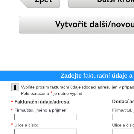
Zadejte
fakturační
údaje a
Vyplňte prosím fakturační údaje (dodací adresu jen v případě
*
Pole označená
je nutno vyplnit
*
*
Dodací adr
Fakturační údaje/adresa:
*
Firma/titul, jméno a příjmení
Firma/titul
*
Ulice a číslo:
Ulice a čísl