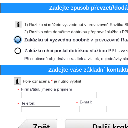
Zadejte
způsob
převzetí/dod
1) Razítko si můžete vyzvednout v provozovně Razítka 
2) Razítko vám doručíme dobírkou přepravní službou PP
Zakázku si
vyzvednu
osobně
v provozovně Raz
Zakázku chci poslat dobírkou
službou PPL
- ce
Při současné objednávce razítek a vizitek, objednávky 
Zadejte
vaše základní
kontakt
*
Pole označená
je nutno vyplnit
Firma/titul, jméno a příjmení
*
E-mail
:
*
Telefon
:
*