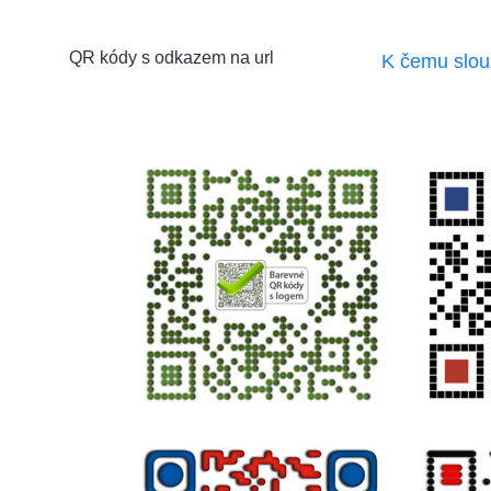
QR kódy s odkazem na url
K čemu slou